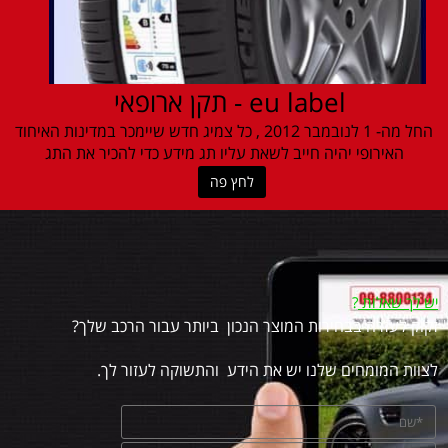
eu label - תקן ארופאי
החל מה- 1 לנובמבר 2012 , כל צמיג חדש שיימכר במדינות האיחוד
האירופי יהיה חייב לשאת עליו תג מידע כדי להכיר את התג
לחץ פה
יש לך שאלות
?
זקוק לעזרה בבחירות המוצר הנכון ביותר עבור הרכב שלך?
לצוות המומחים שלנו יש את הידע והתשוקה לעזור לך.