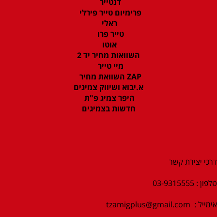
דנטייר
פרימיום טייר פירלי
ראלי
טייר פרו
אוטו
השוואות מחיר יד 2
מיי טייר
ZAP השוואת מחיר
א.יבוא ושיווק צמיגים
היפר צמיג פ"ת
חדשות בצמיגים
דרכי יצירת קשר
טלפון : 03-9315555
אימייל :
tzamigplus@gmail.com