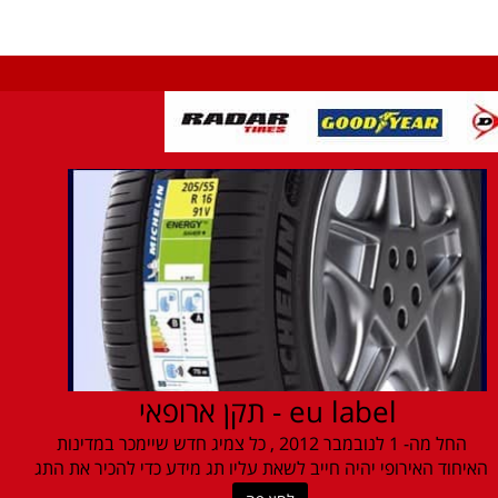
eu label - תקן ארופאי
החל מה- 1 לנובמבר 2012 , כל צמיג חדש שיימכר במדינות
האיחוד האירופי יהיה חייב לשאת עליו תג מידע כדי להכיר את התג