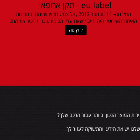
eu label - תקן ארופאי
החל מה- 1 לנובמבר 2012 , כל צמיג חדש שיימכר במדינות
האיחוד האירופי יהיה חייב לשאת עליו תג מידע כדי להכיר את התג
לחץ פה
רות המוצר הנכון ביותר עבור הרכב שלך?
שלנו יש את הידע והתשוקה לעזור לך.