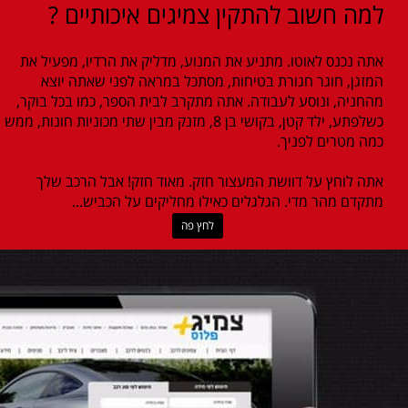
למה חשוב להתקין צמיגים איכותיים ?
אתה נכנס לאוטו. מתניע את המנוע, מדליק את הרדיו, מפעיל את
המזגן, חוגר חגורת בטיחות, מסתכל במראה לפני שאתה יוצא
מהחניה, ונוסע לעבודה. אתה מתקרב לבית הספר, כמו בכל בוקר,
כשלפתע, ילד קטן, בקושי בן 8, מזנק מבין שתי מכוניות חונות, ממש
כמה מטרים לפניך.
אתה לוחץ על דוושת המעצור חזק. מאוד חזק! אבל הרכב שלך
מתקדם מהר מדי. הגלגלים כאילו מחליקים על הכביש...
לחץ פה