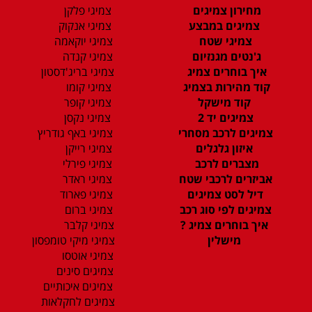
מחירון צמיגים
צמיגי פלקן
צמיגים במבצע
צמיגי אנקוק
צמיגי שטח
צמיגי יוקאמה
ג'נטים מגנזיום
צמיגי קנדה
איך בוחרים צמיג
צמיגי בריג'דסטון
קוד מהירות בצמיג
צמיגי קומו
קוד מישקל
צמיגי קופר
צמיגים יד 2
צמיגי נקסן
צמיגים לרכב מסחרי
צמיגי באף גודריץ
איזון גלגלים
צמיגי רייקן
מצברים לרכב
צמיגי פירלי
אביזרים לרכבי שטח
צמיגי ראדר
דיל לסט צמיגים
צמיגי פארוד
צמיגים לפי סוג רכב
צמיגי ברום
איך בוחרים צמיג ?
צמיגי קלבר
מישלין
צמיגי מיקי טומפסון
צמיגי אוטסו
צמיגים סינים
צמיגים איכותיים
צמיגים לחקלאות