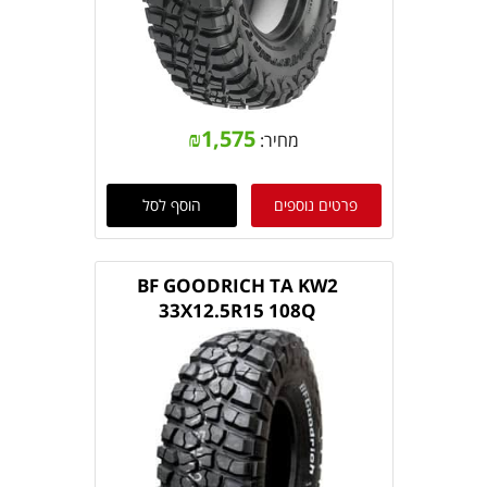
₪
1,575
מחיר:
פרטים נוספים
הוסף לסל
BF GOODRICH TA KW2
33X12.5R15 108Q