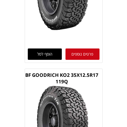
פרטים נוספים
הוסף לסל
BF GOODRICH KO2 35X12.5R17
119Q