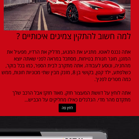
למה חשוב להתקין צמיגים איכותיים ?
אתה נכנס לאוטו. מתניע את המנוע, מדליק את הרדיו, מפעיל את
המזגן, חוגר חגורת בטיחות, מסתכל במראה לפני שאתה יוצא
מהחניה, ונוסע לעבודה. אתה מתקרב לבית הספר, כמו בכל בוקר,
כשלפתע, ילד קטן, בקושי בן 8, מזנק מבין שתי מכוניות חונות, ממש
כמה מטרים לפניך.
אתה לוחץ על דוושת המעצור חזק. מאוד חזק! אבל הרכב שלך
מתקדם מהר מדי. הגלגלים כאילו מחליקים על הכביש...
לחץ פה