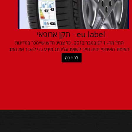
eu label - תקן ארופאי
החל מה- 1 לנובמבר 2012 , כל צמיג חדש שיימכר במדינות
האיחוד האירופי יהיה חייב לשאת עליו תג מידע כדי להכיר את התג
לחץ פה