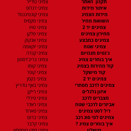
תקנון האתר
צמיגי גודייר
איתור מידות
צמיגי דנלופ
מידות הצמיג
צמיגי קונטיננטל
השוואת מחיר
צמיגי מקסיס
צמיגים יד 2
צמיגי טויו
מחירון צמיגים
צמיגי פלקן
צמיגים במבצע
צמיגי אנקוק
צמיגי שטח
צמיגי יוקאמה
ג'נטים מגנזיום
צמיגי קנדה
איך בוחרים צמיג
צמיגי בריג'דסטון
קוד מהירות בצמיג
צמיגי קומו
קוד מישקל
צמיגי קופר
צמיגים יד 2
צמיגי נקסן
צמיגים לרכב מסחרי
צמיגי באף גודריץ
איזון גלגלים
צמיגי רייקן
מצברים לרכב
צמיגי פירלי
אביזרים לרכבי שטח
צמיגי ראדר
דיל לסט צמיגים
צמיגי פארוד
צמיגים לפי סוג רכב
צמיגי ברום
איך בוחרים צמיג ?
צמיגי קלבר
מישלין
צמיגי מיקי טומפסון