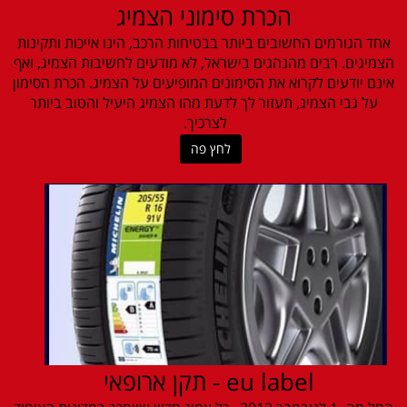
הכרת סימוני הצמיג
אחד הגורמים החשובים ביותר בבטיחות הרכב, הינו אייכות ותקינות
הצמיגים. רבים מהנהגים בישראל, לא מודעים לחשיבות הצמיג, ואף
אינם יודעים לקרוא את הסימונים המופיעים על הצמיג. הכרת הסימון
על גבי הצמיג, תעזור לך לדעת מהו הצמיג היעיל והטוב ביותר
לצרכיך.
לחץ פה
eu label - תקן ארופאי