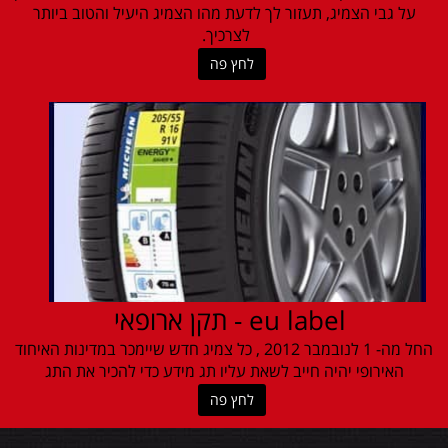
על גבי הצמיג, תעזור לך לדעת מהו הצמיג היעיל והטוב ביותר
לצרכיך.
לחץ פה
eu label - תקן ארופאי
החל מה- 1 לנובמבר 2012 , כל צמיג חדש שיימכר במדינות האיחוד
האירופי יהיה חייב לשאת עליו תג מידע כדי להכיר את התג
לחץ פה