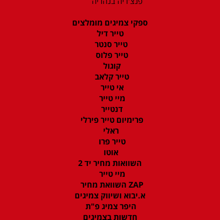
פנצ'ריה בנהריה
ספקי צמיגים מומלצים
טייר דיל
טייר סנטר
טייר פלוס
קוגול
טייר קלאב
אי טייר
מיי טייר
דנטייר
פרימיום טייר פירלי
ראלי
טייר פרו
אוטו
השוואות מחיר יד 2
מיי טייר
ZAP השוואת מחיר
א.יבוא ושיווק צמיגים
היפר צמיג פ"ת
חדשות בצמיגים