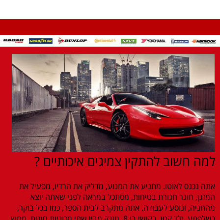
למה חשוב להתקין צמיגים איכותיים ?
אתה נכנס לאוטו. מתניע את המנוע, מדליק את הרדיו, מפעיל את
המזגן, חוגר חגורת בטיחות, מסתכל במראה לפני שאתה יוצא
מהחניה, ונוסע לעבודה. אתה מתקרב לבית הספר, כמו בכל בוקר,
כשלפתע, ילד קטן, בקושי בן 8, מזנק מבין שתי מכוניות חונות, ממש