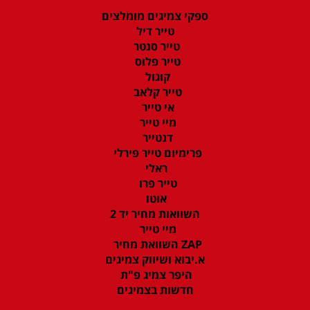
ספקי צמיגים מומלצים
טייר דיל
טייר סנטר
טייר פלוס
קוגול
טייר קלאב
אי טייר
מיי טייר
דנטייר
פרימיום טייר פירלי
ראלי
טייר פרו
אוטו
השוואות מחיר יד 2
מיי טייר
ZAP השוואת מחיר
א.יבוא ושיווק צמיגים
היפר צמיג פ"ת
חדשות בצמיגים