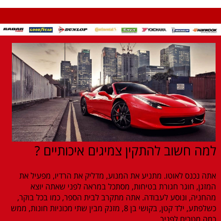
למה חשוב להתקין צמיגים איכותיים ?
אתה נכנס לאוטו. מתניע את המנוע, מדליק את הרדיו, מפעיל את
המזגן, חוגר חגורת בטיחות, מסתכל במראה לפני שאתה יוצא
מהחניה, ונוסע לעבודה. אתה מתקרב לבית הספר, כמו בכל בוקר,
כשלפתע, ילד קטן, בקושי בן 8, מזנק מבין שתי מכוניות חונות, ממש
כמה מטרים לפניך.