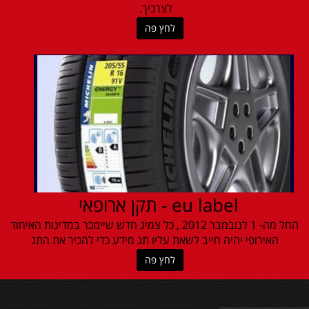
לצרכיך.
לחץ פה
eu label - תקן ארופאי
החל מה- 1 לנובמבר 2012 , כל צמיג חדש שיימכר במדינות האיחוד
האירופי יהיה חייב לשאת עליו תג מידע כדי להכיר את התג
לחץ פה