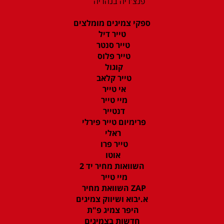
פנצ'ריה בנהריה
ספקי צמיגים מומלצים
טייר דיל
טייר סנטר
טייר פלוס
קוגול
טייר קלאב
אי טייר
מיי טייר
דנטייר
פרימיום טייר פירלי
ראלי
טייר פרו
אוטו
השוואות מחיר יד 2
מיי טייר
ZAP השוואת מחיר
א.יבוא ושיווק צמיגים
היפר צמיג פ"ת
חדשות בצמיגים