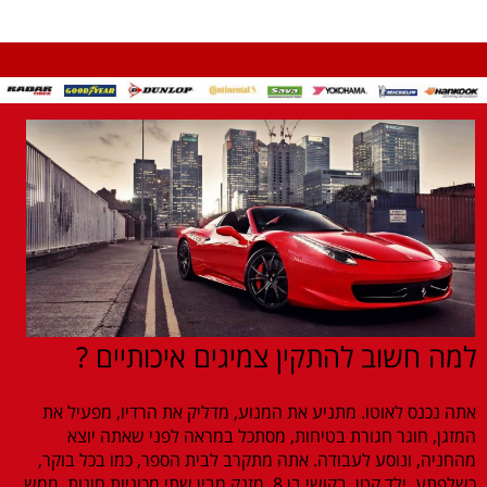
למה חשוב להתקין צמיגים איכותיים ?
אתה נכנס לאוטו. מתניע את המנוע, מדליק את הרדיו, מפעיל את
המזגן, חוגר חגורת בטיחות, מסתכל במראה לפני שאתה יוצא
מהחניה, ונוסע לעבודה. אתה מתקרב לבית הספר, כמו בכל בוקר,
כשלפתע, ילד קטן, בקושי בן 8, מזנק מבין שתי מכוניות חונות, ממש