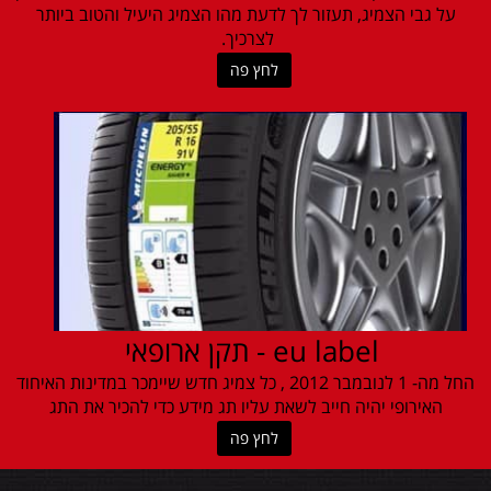
על גבי הצמיג, תעזור לך לדעת מהו הצמיג היעיל והטוב ביותר
לצרכיך.
לחץ פה
eu label - תקן ארופאי
החל מה- 1 לנובמבר 2012 , כל צמיג חדש שיימכר במדינות האיחוד
האירופי יהיה חייב לשאת עליו תג מידע כדי להכיר את התג
לחץ פה