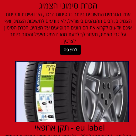
הכרת סימוני הצמיג
אחד הגורמים החשובים ביותר בבטיחות הרכב, הינו אייכות ותקינות
הצמיגים. רבים מהנהגים בישראל, לא מודעים לחשיבות הצמיג, ואף
אינם יודעים לקרוא את הסימונים המופיעים על הצמיג. הכרת הסימון
על גבי הצמיג, תעזור לך לדעת מהו הצמיג היעיל והטוב ביותר
לצרכיך.
לחץ פה
eu label - תקן ארופאי