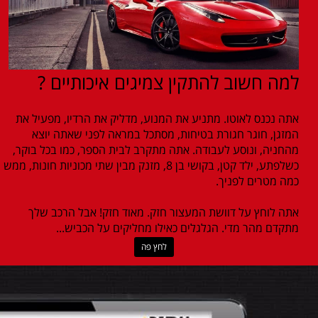
למה חשוב להתקין צמיגים איכותיים ?
אתה נכנס לאוטו. מתניע את המנוע, מדליק את הרדיו, מפעיל את
המזגן, חוגר חגורת בטיחות, מסתכל במראה לפני שאתה יוצא
מהחניה, ונוסע לעבודה. אתה מתקרב לבית הספר, כמו בכל בוקר,
כשלפתע, ילד קטן, בקושי בן 8, מזנק מבין שתי מכוניות חונות, ממש
כמה מטרים לפניך.
אתה לוחץ על דוושת המעצור חזק. מאוד חזק! אבל הרכב שלך
מתקדם מהר מדי. הגלגלים כאילו מחליקים על הכביש...
לחץ פה