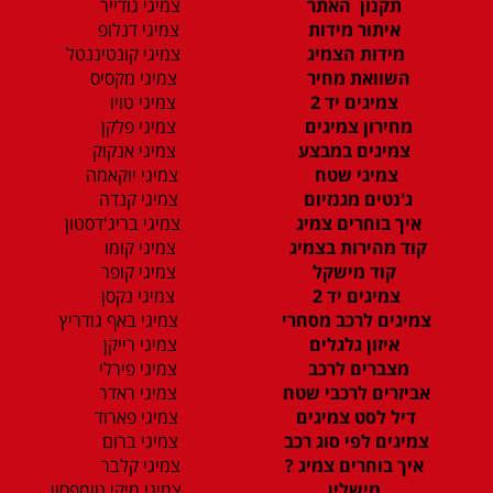
תקנון האתר
צמיגי גודייר
איתור מידות
צמיגי דנלופ
מידות הצמיג
צמיגי קונטיננטל
השוואת מחיר
צמיגי מקסיס
צמיגים יד 2
צמיגי טויו
מחירון צמיגים
צמיגי פלקן
צמיגים במבצע
צמיגי אנקוק
צמיגי שטח
צמיגי יוקאמה
ג'נטים מגנזיום
צמיגי קנדה
איך בוחרים צמיג
צמיגי בריג'דסטון
קוד מהירות בצמיג
צמיגי קומו
קוד מישקל
צמיגי קופר
צמיגים יד 2
צמיגי נקסן
צמיגים לרכב מסחרי
צמיגי באף גודריץ
איזון גלגלים
צמיגי רייקן
מצברים לרכב
צמיגי פירלי
אביזרים לרכבי שטח
צמיגי ראדר
דיל לסט צמיגים
צמיגי פארוד
צמיגים לפי סוג רכב
צמיגי ברום
איך בוחרים צמיג ?
צמיגי קלבר
מישלין
צמיגי מיקי טומפסון