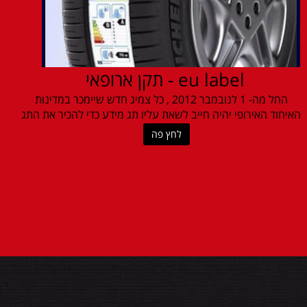
eu label - תקן ארופאי
החל מה- 1 לנובמבר 2012 , כל צמיג חדש שיימכר במדינות
האיחוד האירופי יהיה חייב לשאת עליו תג מידע כדי להכיר את התג
לחץ פה