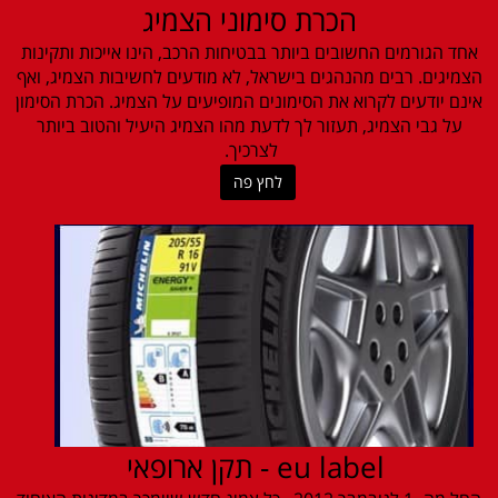
הכרת סימוני הצמיג
אחד הגורמים החשובים ביותר בבטיחות הרכב, הינו אייכות ותקינות
הצמיגים. רבים מהנהגים בישראל, לא מודעים לחשיבות הצמיג, ואף
אינם יודעים לקרוא את הסימונים המופיעים על הצמיג. הכרת הסימון
על גבי הצמיג, תעזור לך לדעת מהו הצמיג היעיל והטוב ביותר
לצרכיך.
לחץ פה
eu label - תקן ארופאי