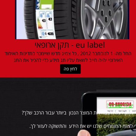
eu label - תקן ארופאי
החל מה- 1 לנובמבר 2012 , כל צמיג חדש שיימכר במדינות האיחוד
האירופי יהיה חייב לשאת עליו תג מידע כדי להכיר את התג
לחץ פה
יש לך שאלות
?
זקוק לעזרה בבחירות המוצר הנכון ביותר עבור הרכב שלך?
לצוות המומחים שלנו יש את הידע והתשוקה לעזור לך.