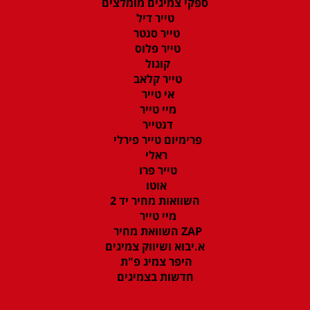
ספקי צמיגים מומלצים
טייר דיל
טייר סנטר
טייר פלוס
קוגול
טייר קלאב
אי טייר
מיי טייר
דנטייר
פרימיום טייר פירלי
ראלי
טייר פרו
אוטו
השוואות מחיר יד 2
מיי טייר
ZAP השוואת מחיר
א.יבוא ושיווק צמיגים
היפר צמיג פ"ת
חדשות בצמיגים