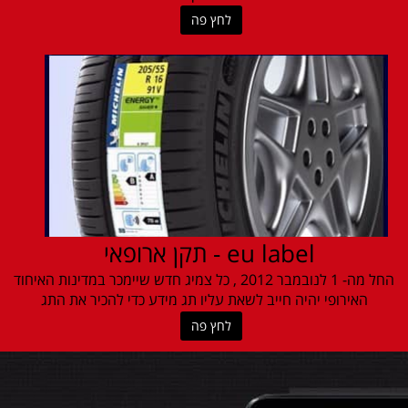
לחץ פה
eu label - תקן ארופאי
החל מה- 1 לנובמבר 2012 , כל צמיג חדש שיימכר במדינות האיחוד
האירופי יהיה חייב לשאת עליו תג מידע כדי להכיר את התג
לחץ פה