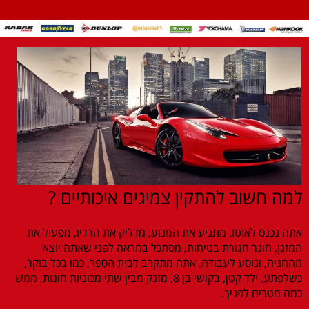
למה חשוב להתקין צמיגים איכותיים ?
אתה נכנס לאוטו. מתניע את המנוע, מדליק את הרדיו, מפעיל את
המזגן, חוגר חגורת בטיחות, מסתכל במראה לפני שאתה יוצא
מהחניה, ונוסע לעבודה. אתה מתקרב לבית הספר, כמו בכל בוקר,
כשלפתע, ילד קטן, בקושי בן 8, מזנק מבין שתי מכוניות חונות, ממש
כמה מטרים לפניך.