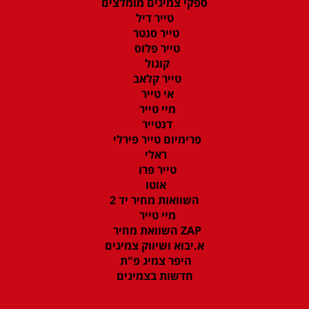
ספקי צמיגים מומלצים
טייר דיל
טייר סנטר
טייר פלוס
קוגול
טייר קלאב
אי טייר
מיי טייר
דנטייר
פרימיום טייר פירלי
ראלי
טייר פרו
אוטו
השוואות מחיר יד 2
מיי טייר
ZAP השוואת מחיר
א.יבוא ושיווק צמיגים
היפר צמיג פ"ת
חדשות בצמיגים