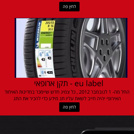
לחץ פה
eu label - תקן ארופאי
החל מה- 1 לנובמבר 2012 , כל צמיג חדש שיימכר במדינות האיחוד
האירופי יהיה חייב לשאת עליו תג מידע כדי להכיר את התג
לחץ פה