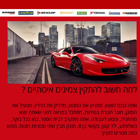
למה חשוב להתקין צמיגים איכותיים ?
אתה נכנס לאוטו. מתניע את המנוע, מדליק את הרדיו, מפעיל את
המזגן, חוגר חגורת בטיחות, מסתכל במראה לפני שאתה יוצא
מהחניה, ונוסע לעבודה. אתה מתקרב לבית הספר, כמו בכל בוקר,
כשלפתע, ילד קטן, בקושי בן 8, מזנק מבין שתי מכוניות חונות, ממש
כמה מטרים לפניך.