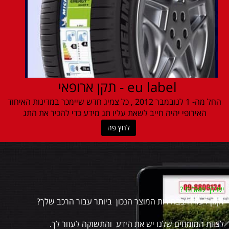
eu label - תקן ארופאי
החל מה- 1 לנובמבר 2012 , כל צמיג חדש שיימכר במדינות האיחוד
האירופי יהיה חייב לשאת עליו תג מידע כדי להכיר את התג
לחץ פה
יש לך שאלות
?
זקוק לעזרה בבחירות המוצר הנכון ביותר עבור הרכב שלך?
לצוות המומחים שלנו יש את הידע והתשוקה לעזור לך.