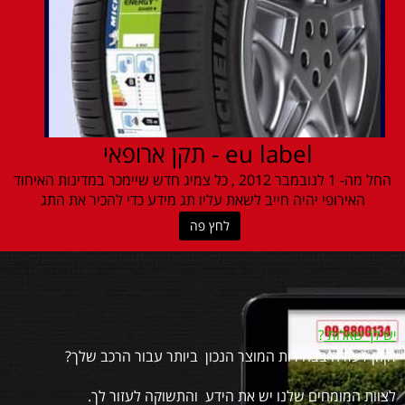
eu label - תקן ארופאי
החל מה- 1 לנובמבר 2012 , כל צמיג חדש שיימכר במדינות האיחוד
האירופי יהיה חייב לשאת עליו תג מידע כדי להכיר את התג
לחץ פה
יש לך שאלות
?
זקוק לעזרה בבחירות המוצר הנכון ביותר עבור הרכב שלך?
לצוות המומחים שלנו יש את הידע והתשוקה לעזור לך.