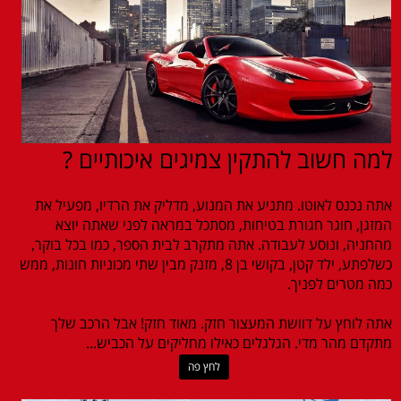
למה חשוב להתקין צמיגים איכותיים ?
אתה נכנס לאוטו. מתניע את המנוע, מדליק את הרדיו, מפעיל את
המזגן, חוגר חגורת בטיחות, מסתכל במראה לפני שאתה יוצא
מהחניה, ונוסע לעבודה. אתה מתקרב לבית הספר, כמו בכל בוקר,
כשלפתע, ילד קטן, בקושי בן 8, מזנק מבין שתי מכוניות חונות, ממש
כמה מטרים לפניך.
אתה לוחץ על דוושת המעצור חזק. מאוד חזק! אבל הרכב שלך
מתקדם מהר מדי. הגלגלים כאילו מחליקים על הכביש...
לחץ פה