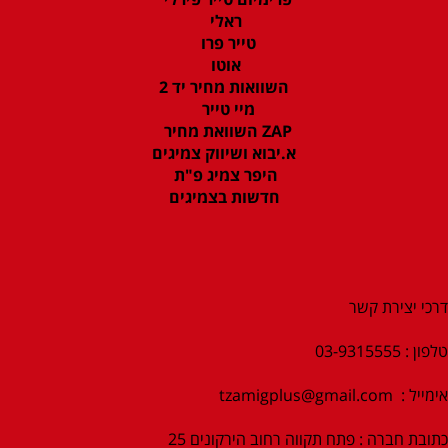
ראלי
טייר פרו
אוטו
השוואות מחיר יד 2
מיי טייר
ZAP השוואת מחיר
א.יבוא ושיווק צמיגים
היפר צמיג פ"ת
חדשות בצמיגים
דרכי יצירת קשר
טלפון : 03-9315555
אימייל :
tzamigplus@gmail.com
כתובת חברה : פתח תקווה רחוב הירקונים 25