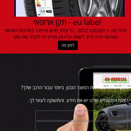
eu label - תקן ארופאי
החל מה- 1 לנובמבר 2012 , כל צמיג חדש שיימכר במדינות האיחוד
האירופי יהיה חייב לשאת עליו תג מידע כדי להכיר את התג
לחץ פה
יש לך שאלות
?
זקוק לעזרה בבחירות המוצר הנכון ביותר עבור הרכב שלך?
לצוות המומחים שלנו יש את הידע והתשוקה לעזור לך.