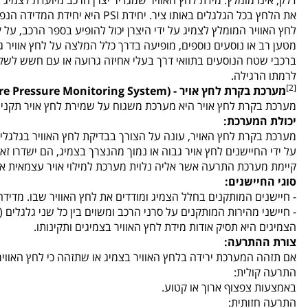
דלק, אינו מומלץ. מידת לחץ האוויר שמגדיר יצרן הרכב מיועדת לצמיג קר. מסיבה זו, אם 
את הלחץ בכל הגלגלים באותו ציר. יחידת PSI היא יחידת המדידה הנפוצה. לעיתים נעשה שימוש ביחידות בר (1 בר = 14.5 PSI בקירוב).
מטען רב או נוסעים נוספים, מופיעה בדרך כלל המלצה על לחץ אוויר גב
ברכבי שטח הנוסעים בתוואי דרך בעלי אחיזה גרועה או עם חשש לשק
לרמתו הרגילה.
[2]
מערכת בקרת לחץ אויר - (TPMS - Tire Pressure Monitoring System)
מערכת בקרת לחץ אויר היא מערכת משגוח על שמירת לחץ אויר תקני 
יכולת המערכת:
מערכת בקרת לחץ האויר, עונה על הצורך בבדיקת לחץ האוויר בגלגלי 
על ידי החיישנים לחץ אויר גבוה או נמוך מהנצרך בצמיג, הם ישדרו 
קיימת מערכת התרעה אשר אליה נלוית מערכת למילוי אויר עצמאית אם 
סוגי החיישנים:
- חיישנים המותקנים בחלל הצמיג ומודדים את לחץ האוויר שבו. מדידה 
- חיישני מהירות המותקנים על סרני הרכב ומשוים בין כל שני גלגלים
הצמיגים היא תסיק אודות מידת לחץ האוויר בצמיגים ותקינותו.
צורת ההתרעה:
אם תזהה המערכת ירידה בלחץ האוויר בצמיג או שתזהה כי לחץ האוויר
התרעה קולית:
באמצעות צפצוף ארוך או קטוע.
התרעה חזותית: