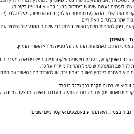
מתחייב ניפוח צמיג שאינו קר, מומלץ לנפחו ללחץ הגבוה ביחידת PSI אחת עד שלוש מהלחץ המו
וה יותר בגלגלים האחוריים.
יעה, ניתן להפחית מלחץ האוויר בצמיג כדי ששטח המגע של הצמיג עם 
בצמיגי הרכב, באמצעות התרעה על סטיה מלחץ האוויר התקין.
הרכב באופן קבוע, בעזרת חיישנים אלקטרוניים. חיישנים אלה מעבדים 
זאת למחשב המערכת שיפעיל התרעה מיידית על כך.
היא מאתרת כי לחץ האוויר בצמיג ירד, או להורדת לחץ האוויר אם התמל
זו היא ישירה ומותקנת בכל גלגל בנפרד.
 (קדמיים ואחוריים) את מהירות הנסיעה. מערכת זו אינה מבצעת מדידה יש
 גבוה בצמיג, היא תתריע באמצעים אלקטרוניים שונים: