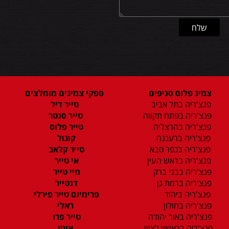
צמיג פלוס סניפים
ספקי צמיגים מומלצים
פנצ'ריה בתל אביב
טייר דיל
פנצ'ריה בפתח תקווה
טייר סנטר
פנצ'ריה בהרצליה
טייר פלוס
פנצ'ריה ברעננה
קוגול
פנצ'ריה בכפר סבא
טייר קלאב
פנצ'ריה בראש העין
אי טייר
פנצ'ריה בבני ברק
מיי טייר
פנצ'ריה ברמת גן
דנטייר
פנצ'ריה ביהוד
פרימיום טייר פירלי
פנצ'ריה בחולון
ראלי
פנצ'ריה באור יהודה
טייר פרו
פנצ'ריה בראשון לציון
אוטו