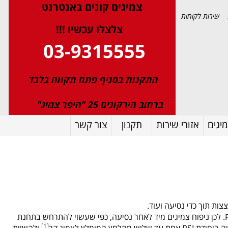
צמיגי
ם
קונים באנטרנט
שירות לקוחות
צלצלו עכשיו !!!
03-9315555
התקנות בסניף פתח תקווה בלבד
ברחוב הירקונים 25 "היפר צמיג"
יגים
אזורי שירות
תקנון
צור קשר
צות תוך כדי נסיעה ועוד.
צמיגי כלי רכב מתחממים תוך כדי נסיעה עקב החיכוך עם הכביש והתנגדותם לגלגול. חימום הצמיגים מתבטא בעליית לחץ של מספר יחידות PSI. לכן ניפוח צמיגים מיד לאחר נסיעה, כפי שעשוי להתרחש בתחנת
[1]