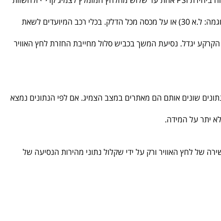
מלץ לצמיג קר
ולהשוות
לחץ האוויר המומלץ לצמיג על ידי היצרן יכול להופיע בספר הרכב, על קורת הצד שליד הנהג (עם פתיחת הדלת), בתא הכפפות, מעל לגלגל (לדוגמה: ל.א 30) או על מכסה מכל הדלק. בכלי רכב המיועדים לשאת
הקרקע יגדל. נסיעת המשך בכביש סלול מחייבת החזרת לחץ האוויר
נתונים שונים אותם הם מאתרים במצב הצמיג. אם לפי הנתונים נמצא
א יתר על המידה.
ירה של לחץ האוויר ורק על ידי שקלול נתוני מהירות הנסיעה של