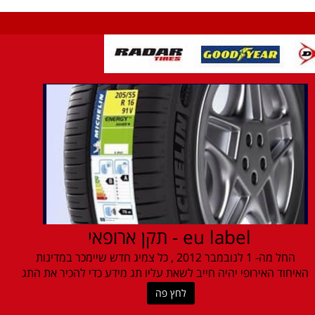
eu label - תקן ארופאי
החל מה- 1 לנובמבר 2012 , כל צמיג חדש שיימכר במדינות
האיחוד האירופי יהיה חייב לשאת עליו תג מידע כדי להכיר את התג
לחץ פה