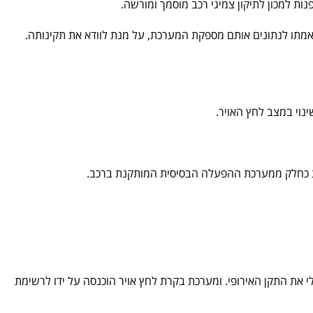
ות למכון לתיקון צמיגי רכב מוסמך ומורשה.
אמתו לנתונים אותם מספקת המערכת, על מנת לוודא את תקינותה.
נוי במצב לחץ האויר.
נת כחלק ממערכת ההפעלה הבסיסית המותקנת ברכב.
רכת כזו בזמן ייצורו. אולם, החל משנת 2014 אימץ משרד התחבורה הישראלי את התקן האירופי. ומערכת בקרת לחץ אויר הוכנסה על ידו לרשימת