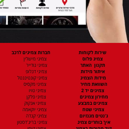
שירות לקוחות
חברות צמיגים לרכב
צמיג פלוס
צמיגי מישלין
תקנון האתר
צמיגי גודייר
איתור מידות
צמיגי דנלופ
מידות הצמיג
צמיגי קונטיננטל
השוואת מחיר
צמיגי מקסיס
צמיגים יד 2
צמיגי טויו
מחירון צמיגים
צמיגי פלקן
צמיגים במבצע
צמיגי אנקוק
צמיגי שטח
צמיגי יוקאמה
ג'נטים מגנזיום
צמיגי קנדה
איך בוחרים צמיג
צמיגי בריג'דסטון
קוד מהירות בצמיג
צמיגי קומו