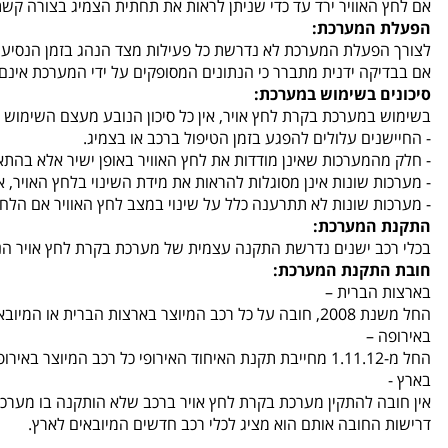
אם לחץ האוויר ירד עד כדי שניתן לראות את תחתית הצמיג בצורה קשת,
הפעלת המערכת:
לצורך הפעלת המערכת לא נדרשת כל פעילות מצד הנהג בזמן הנסיעה.
אם בבדיקה ידנית מתברר כי הנתונים המסופקים על ידי המערכת אינם 
סיכונים בשימוש במערכת:
בשימוש במערכת בקרת לחץ אויר, אין כל סיכון הנובע מעצם השימוש ב
- החיישנים עלולים להפגע בזמן הטיפול ברכב או בצמיג.
- חלק מהמערכות שאינן מודדות את לחץ האוויר באופן ישיר אלא בהתא
- מערכות שונות אינן מסוגלות להראות את מידת השינוי בלחץ האויר, 
- מערכות שונות לא תתרענה כלל על שינוי במצב לחץ האוויר אם הלחץ
התקנת המערכת:
בכלי רכב ישנים נדרשת התקנה עצמית של מערכת בקרת לחץ אויר הנ
חובת התקנת המערכת:
בארצות הברית –
החל משנת 2008, חובה על כל רכב המיוצר בארצות הברית או המיובא אליה, להיות מצויד במערכת בקרת לחץ אויר.
באירופה –
החל מ-1.11.12 מחייבת תקנת האיחוד האירופי כל רכב המיוצר באירופה או המיובא אליה, להכיל מערכת בקרת לחץ אויר.
בארץ -
דרישות החובה אותם הוא מציג לכלי רכב חדשים המיובאים לארץ.