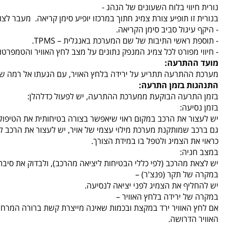
נורית חיווי בלוח השעונים של הנהג -
בנורית זו תופיע צורת צמיג חתוך במרכזו יופיע סימן קריאה. מעבר לצור
- היקף עיגול סביב סימן הקריאה.
- תוספת ראשי התיבות של שם המערכת באנגלית – TPMS.
- חיווי מפורט לכל צמיג המנפק נתונים על מצב לחץ האוויר והטמפרטו
מועד ההתרעה:
מערכת ההתרעה תתריע על ירידה בלחץ האויר, עם הגעתו אל רמה של 25% מתחת ללחץ הנדר
התנהגות בזמן התרעה:
בזמן התרעה הבוקעת ממערכת ההתרעה, יש לפעול כדלהלן:
בזמן נסיעה:
יש לעצור את הרכב במקום ראוי שיאפשר בצורה בטיחותית את הטיפול 
גם ברכב שמותקנת מערכת מילוי עצמי של אויר, יש לעצור את הרכב 
כראוי את הצמיג ולטפל בו במידת הצורך.
במצב חניה:
יש לצאת מהרכב (לפי כללי הבטיחות ליציאה מהרכב), ולבדוק את סיב
במקרה של תקר (פנצ'ר) –
יש להחליף את הצמיג לפני יציאה לנסיעה.
במקרה של ירידה בלחץ האוויר –
אם לחץ האוויר ירד במקצת ובכמות שאינה מייצרת קשת ברורה המרחי
האוויר הדרושה.