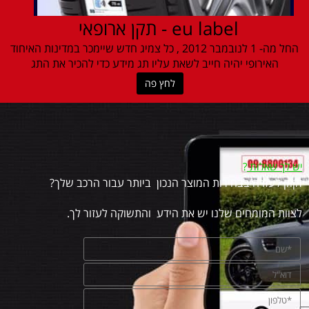
eu label - תקן ארופאי
החל מה- 1 לנובמבר 2012 , כל צמיג חדש שיימכר במדינות האיחוד
האירופי יהיה חייב לשאת עליו תג מידע כדי להכיר את התג
לחץ פה
יש לך שאלות
?
זקוק לעזרה בבחירות המוצר הנכון ביותר עבור הרכב שלך?
לצוות המומחים שלנו יש את הידע והתשוקה לעזור לך.