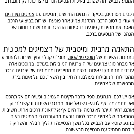
המנוע לכביש, מה שפוגם באיכות הנסיעה וגורם לצריכת דלק מוגברת.
רכבים מסוימים, בעיקר הדגמים החדשים, מגיעים עם
צמיגים מיוחדים
וייעודיים לסוג הרכב. התקנת צמיג אחר פוגעת ישירות בביצועי הרכב,
מאטה את מהירותו, פוגעת בבטיחות הנהיגה ובתחושת הנוחות של
הנהג ושל הנוסעים ברכב.
התאמה מרבית ומיטבית של הצמיגים למכונית
בתחנות השירות של
מוסכי פולקסווגן
תוכלו לקבל ייעוץ ושירות ולהתוודע
אל מבחר סוגי צמיגים של היצרניות המובילות בעולם. במוסכים אלה
עובדים תחת תקני איכות ובטיחות מחייבים ומחמירים של יצרנית הרכב
מהגדולות והמובילות בעולם, וזה חל, בין השאר, גם על איכות בלתי
מתפשרת של צמיגים.
אם יש לכם, הנהגים, ספק בדבר תקינות הצמיגים וכשירותם אל תהססו
ואל תתמהמהו אף לרגע- גשו אל אחד ממרכזי השירות ובקשו לבדוק
אותם. זהירות יתר לא גרמה עד היום אף א לתאונת דרכים אחת. חשיבות
ההתאמה של צמיגי הרכב לסוגו נובעת מהעובדה כי הצמיגים באים
במגע שוטף עם הכביש בכל משך הנסיעה ותהליך הבלאי והשחיקה
שלהם מתחיל עם הנסיעה הראשונה.