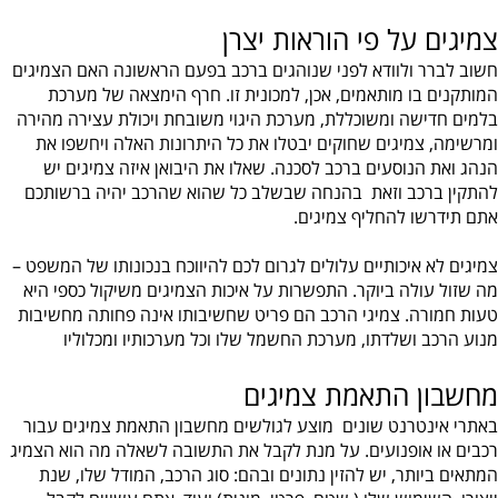
צמיגים על פי הוראות יצרן
חשוב לברר ולוודא לפני שנוהגים ברכב בפעם הראשונה האם הצמיגים
המותקנים בו מותאמים, אכן, למכונית זו. חרף הימצאה של מערכת
בלמים חדישה ומשוכללת, מערכת היגוי משובחת ויכולת עצירה מהירה
ומרשימה, צמיגים שחוקים יבטלו את כל היתרונות האלה ויחשפו את
הנהג ואת הנוסעים ברכב לסכנה. שאלו את היבואן איזה צמיגים יש
להתקין ברכב וזאת בהנחה שבשלב כל שהוא שהרכב יהיה ברשותכם
אתם תידרשו להחליף צמיגים.
צמיגים לא איכותיים עלולים לגרום לכם להיווכח בנכונותו של המשפט –
מה שזול עולה ביוקר. התפשרות על איכות הצמיגים משיקול כספי היא
טעות חמורה. צמיגי הרכב הם פריט שחשיבותו אינה פחותה מחשיבות
מנוע הרכב ושלדתו, מערכת החשמל שלו וכל מערכותיו ומכלוליו
מחשבון התאמת צמיגים
באתרי אינטרנט שונים מוצע לגולשים מחשבון התאמת צמיגים עבור
רכבים או אופנועים. על מנת לקבל את התשובה לשאלה מה הוא הצמיג
המתאים ביותר, יש להזין נתונים ובהם: סוג הרכב, המודל שלו, שנת