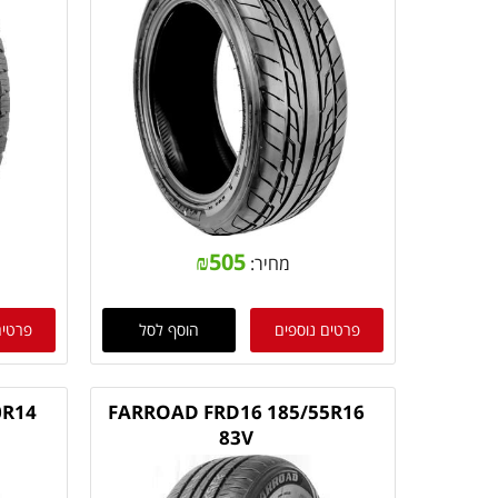
₪
505
מחיר:
פרטים נוספים
הוסף לסל
פרטים
0R14
FARROAD FRD16 185/55R16
83V