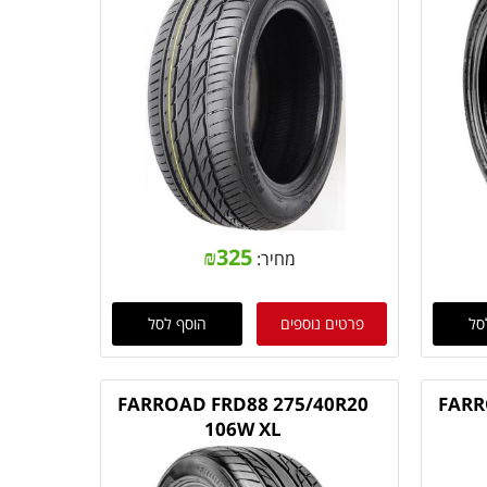
₪
325
מחיר:
סל
פרטים נוספים
הוסף לסל
FARROAD FRD88 275/40R20
FARR
106W XL