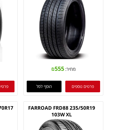
₪
555
מחיר:
פרטים נוספים
הוסף לסל
פרטים
70R17
FARROAD FRD88 235/50R19
103W XL