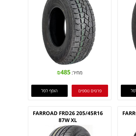
₪
485
מחיר:
סל
פרטים נוספים
הוסף לסל
FARROAD FRD26 205/45R16
FARR
87W XL