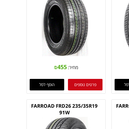
₪
455
מחיר:
סל
פרטים נוספים
הוסף לסל
FARROAD FRD26 235/35R19
FARR
91W