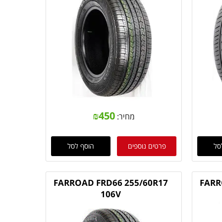
₪
450
מחיר:
סל
פרטים נוספים
הוסף לסל
FARROAD FRD66 255/60R17
FARR
106V