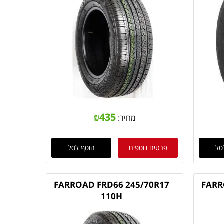
₪
435
מחיר:
סל
פרטים נוספים
הוסף לסל
FARROAD FRD66 245/70R17
FARR
110H