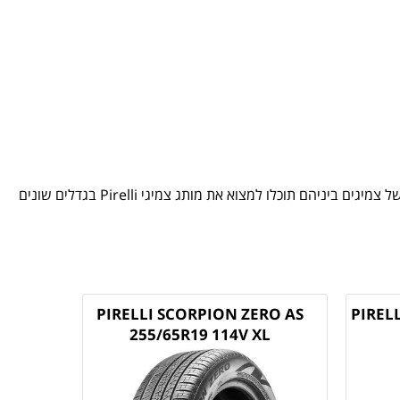
חברת צמיג פלוס מתמחה בשיווק ואספקת צמיגי פירלי מכל הסוגים ומגוון צמיגים לרכב ממיטב המותגים בעולם. צמיג פלוס משווקת מגוון רחב של צמיגים ביניהם תוכלו למצוא את מותג צמיגי Pirelli בגדלים שונים
PIRELLI SCORPION ZERO AS
PIREL
255/65R19 114V XL