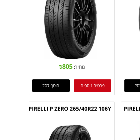
₪
805
מחיר:
סל
פרטים נוספים
הוסף לסל
PIRELLI P ZERO 265/40R22 106Y
PIREL