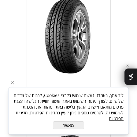
✕
לידיעתך, באתרנו נעשה שימוש בקבצי Cookies, לרבות של צדדים
פרטים נוספים
הוסף לסל
שלישיים, לצורך ניתוח השימוש באתר, שיפור חוויית הגלישה והצגת
פרסום מותאם אישית. המשך גלישה באתר מהווה את הסכמתך
לשימוש זה. לפרטים נוספים ניתן לעיין במדיניות הפרטיות.
מדיניות
הפרטיות
GT CHAMPIRO-VP1 185/65R14
מאשר
86H TL