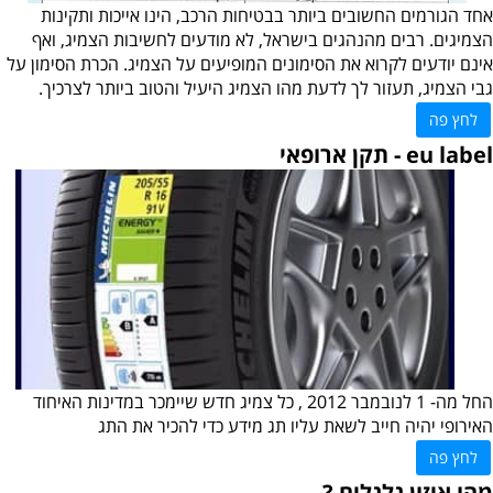
אחד הגורמים החשובים ביותר בבטיחות הרכב, הינו אייכות ותקינות
הצמיגים. רבים מהנהגים בישראל, לא מודעים לחשיבות הצמיג, ואף
אינם יודעים לקרוא את הסימונים המופיעים על הצמיג. הכרת הסימון על
גבי הצמיג, תעזור לך לדעת מהו הצמיג היעיל והטוב ביותר לצרכיך.
לחץ פה
eu label - תקן ארופאי
החל מה- 1 לנובמבר 2012 , כל צמיג חדש שיימכר במדינות האיחוד
האירופי יהיה חייב לשאת עליו תג מידע כדי להכיר את התג
לחץ פה
מהו איזון גלגלים ?