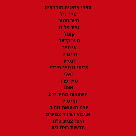
ספקי צמיגים מומלצים
טייר דיל
טייר סנטר
טייר פלוס
קוגול
טייר קלאב
אי טייר
מיי טייר
דנטייר
פרימיום טייר פירלי
ראלי
טייר פרו
אוטו
השוואות מחיר יד 2
מיי טייר
ZAP השוואת מחיר
א.יבוא ושיווק צמיגים
היפר צמיג פ"ת
חדשות בצמיגים