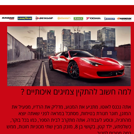
למה חשוב להתקין צמיגים איכותיים ?
אתה נכנס לאוטו. מתניע את המנוע, מדליק את הרדיו, מפעיל את
המזגן, חוגר חגורת בטיחות, מסתכל במראה לפני שאתה יוצא
מהחניה, ונוסע לעבודה. אתה מתקרב לבית הספר, כמו בכל בוקר,
כשלפתע, ילד קטן, בקושי בן 8, מזנק מבין שתי מכוניות חונות, ממש
כמה מטרים לפניך.