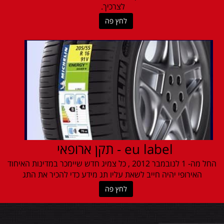
לצרכיך.
לחץ פה
eu label - תקן ארופאי
החל מה- 1 לנובמבר 2012 , כל צמיג חדש שיימכר במדינות האיחוד
האירופי יהיה חייב לשאת עליו תג מידע כדי להכיר את התג
לחץ פה