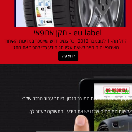
eu label - תקן ארופאי
החל מה- 1 לנובמבר 2012 , כל צמיג חדש שיימכר במדינות האיחוד
האירופי יהיה חייב לשאת עליו תג מידע כדי להכיר את התג
לחץ פה
יש לך שאלות
?
זקוק לעזרה בבחירות המוצר הנכון ביותר עבור הרכב שלך?
לצוות המומחים שלנו יש את הידע והתשוקה לעזור לך.