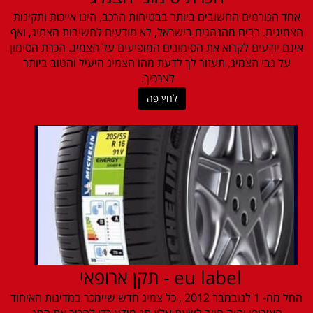
אחד הגורמים החשובים ביותר בבטיחות הרכב, הינו אייכות ותקינות
הצמיגים. רבים מהנהגים בישראל, לא מודעים לחשיבות הצמיג, ואף
אינם יודעים לקרוא את הסימונים המופיעים על הצמיג. הכרת הסימון
על גבי הצמיג, תעזור לך לדעת מהו הצמיג היעיל והטוב ביותר
לצרכיך.
לחץ פה
eu label - תקן ארופאי
החל מה- 1 לנובמבר 2012 , כל צמיג חדש שיימכר במדינות האיחוד
האירופי יהיה חייב לשאת עליו תג מידע כדי להכיר את התג