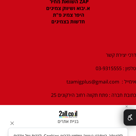
ZAP השוואת מחיר
א.יבוא ושיווק צמיגים
היפר צמיג פ"ת
חדשות בצמיגים
דרכי יצירת קשר
טלפון : 03-9315555
אימייל :
tzamigplus@gmail.com
כתובת חברה : פתח תקווה רחוב הירקונים 25
✕
בניית אתרים
לידיעתך, באתרנו נעשה שימוש בקבצי Cookies, לרבות של צדדים